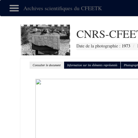
Archives scientifiques du CFEETK
CNRS-CFEE
Date de la photographie :
1973
Consulter le document
Information sur les éléments représentés
Photograph