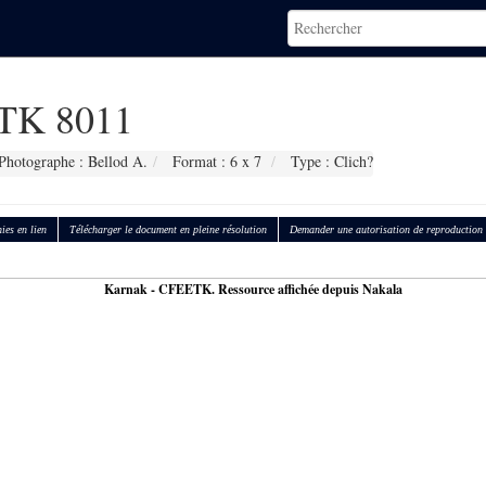
TK 8011
Photographe : Bellod A.
Format : 6 x 7
Type : Clich?
ies en lien
Télécharger le document en pleine résolution
Demander une autorisation de reproduction