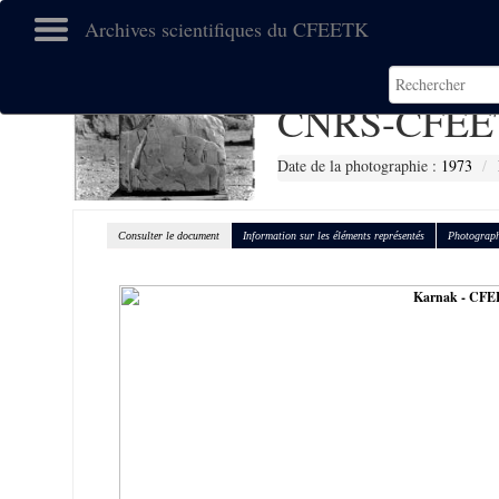
Archives scientifiques du CFEETK
CNRS-CFEE
Date de la photographie :
1973
Consulter le document
Information sur les éléments représentés
Photograph