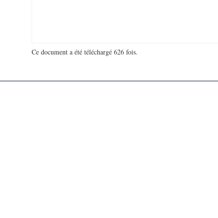
Ce document a été téléchargé 626 fois.
18 977 564 visites - 914