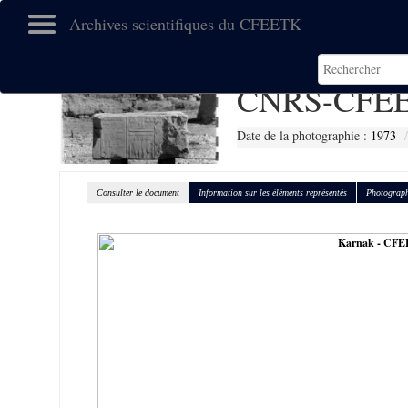
Archives scientifiques du CFEETK
CNRS-CFEE
Date de la photographie :
1973
Consulter le document
Information sur les éléments représentés
Photograph