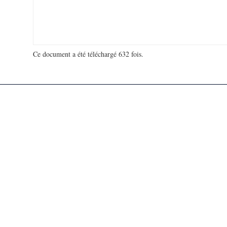
Ce document a été téléchargé 632 fois.
18 979 163 visites - 107