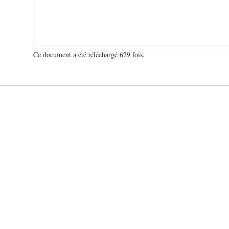
Ce document a été téléchargé 629 fois.
18 992 119 visites - 58