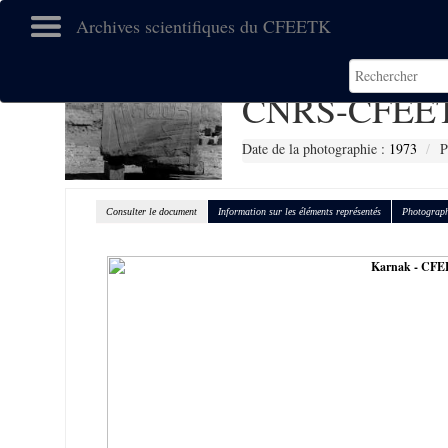
Archives scientifiques du CFEETK
CNRS-CFEET
Date de la photographie :
1973
P
Consulter le document
Information sur les éléments représentés
Photograph