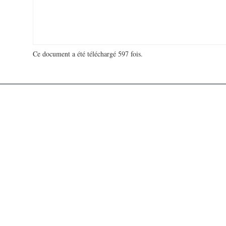
Ce document a été téléchargé 597 fois.
18 981 049 visites - 126