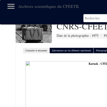
Archives scientifiques du CFEETK
CNRS-CFEET
Date de la photographie :
1973
Ph
Consulter le document
Information sur les éléments représentés
Photograph