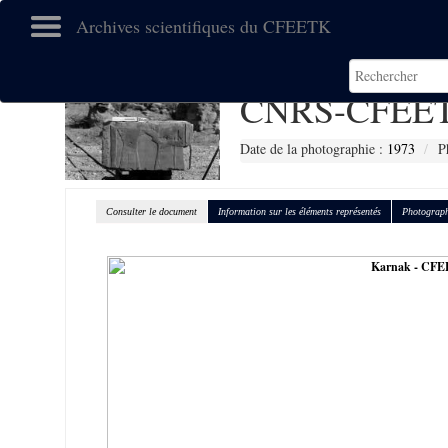
Archives scientifiques du CFEETK
CNRS-CFEET
Date de la photographie :
1973
P
Consulter le document
Information sur les éléments représentés
Photograph