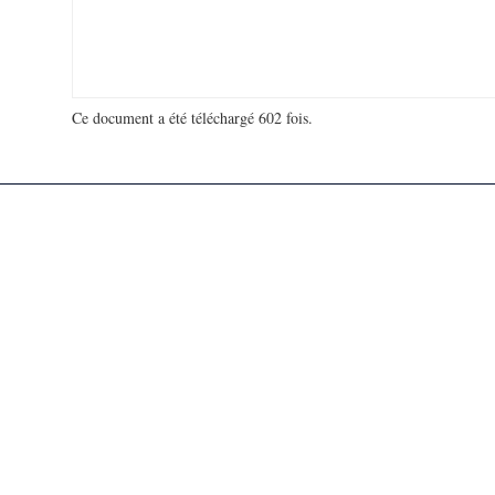
Ce document a été téléchargé 602 fois.
18 941 811 visites - 488