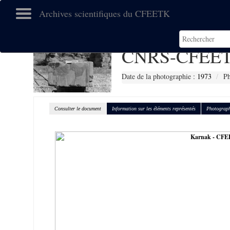
Archives scientifiques du CFEETK
CNRS-CFEET
Date de la photographie :
1973
Ph
Consulter le document
Information sur les éléments représentés
Photograph