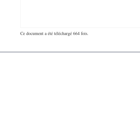
Ce document a été téléchargé 664 fois.
18 941 679 visites - 475