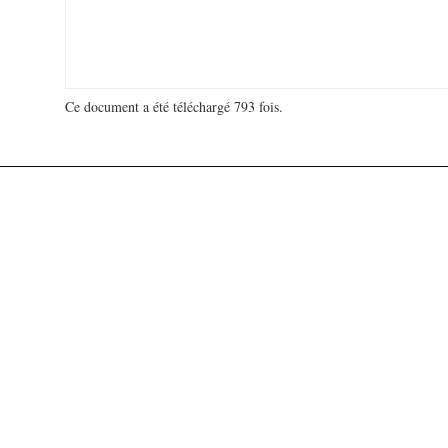
Ce document a été téléchargé 793 fois.
18 968 060 visites - 312