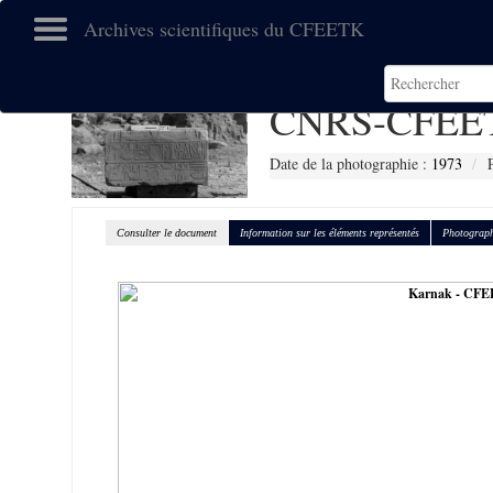
Archives scientifiques du CFEETK
CNRS-CFEET
Date de la photographie :
1973
Consulter le document
Information sur les éléments représentés
Photograph