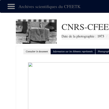
Archives scientifiques du CFEETK
CNRS-CFEE
Date de la photographie :
1973
Consulter le document
Information sur les éléments représentés
Photograph