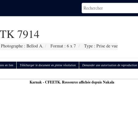
TK 7914
Photographe : Bellod A.
Format : 6 x 7
Type : Prise de vue
ies en lien
Télécharger le document en pleine résolution
Demander une autorisation de reproduction