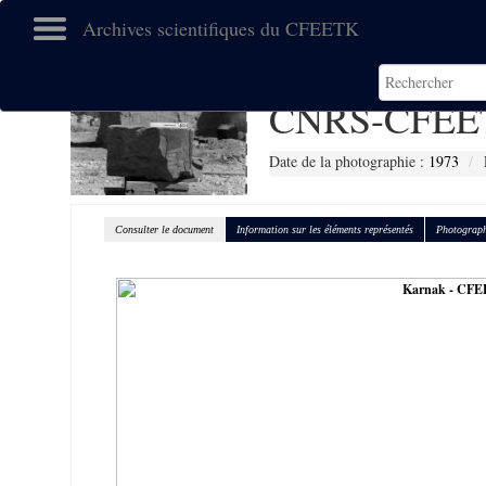
Archives scientifiques du CFEETK
CNRS-CFEE
Date de la photographie :
1973
Consulter le document
Information sur les éléments représentés
Photograph