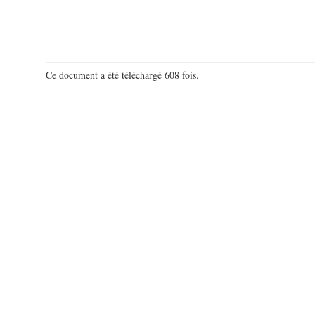
Ce document a été téléchargé 608 fois.
18 991 690 visites - 54