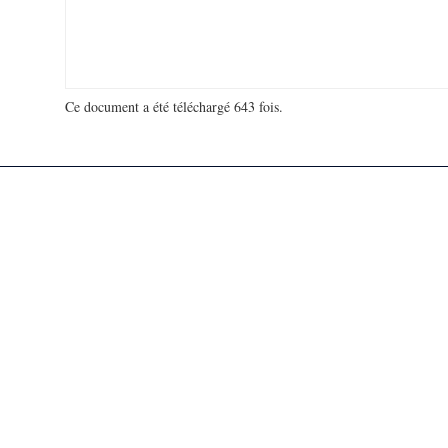
Ce document a été téléchargé 643 fois.
18 963 859 visites - 270