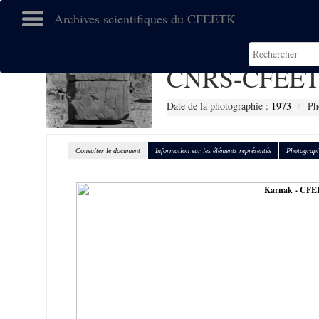
Archives scientifiques du CFEETK
CNRS-CFEET
Date de la photographie :
1973
Ph
Consulter le document
Information sur les éléments représentés
Photograph