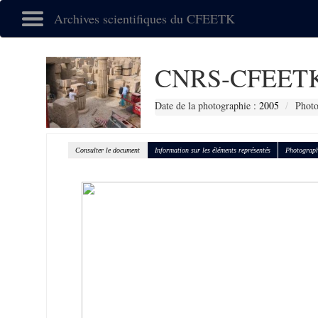
Archives scientifiques du CFEETK
CNRS-CFEETK
Date de la photographie :
2005
Photo
Consulter le document
Information sur les éléments représentés
Photograph