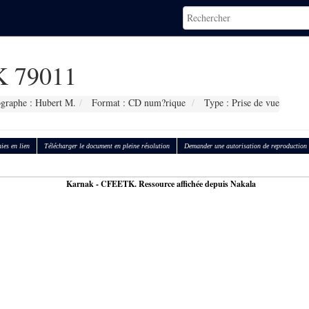
 79011
graphe : Hubert M.
Format : CD num?rique
Type : Prise de vue
ies en lien
Télécharger le document en pleine résolution
Demander une autorisation de reproduction