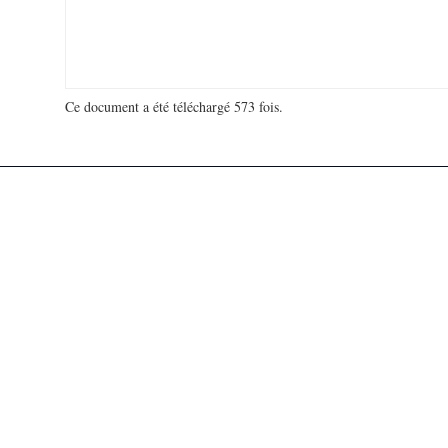
Ce document a été téléchargé 573 fois.
18 947 764 visites - 108