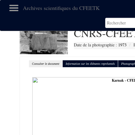
Archives scientifiques du CFEETK
CNRS-CFEET
Date de la photographie :
1973
Consulter le document
Information sur les éléments représentés
Photograph