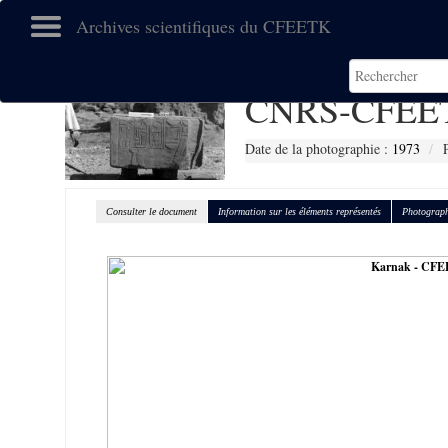
Archives scientifiques du CFEETK
CNRS-CFEET
Date de la photographie :
1973
Consulter le document
Information sur les éléments représentés
Photograph