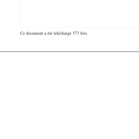
Ce document a été téléchargé 577 fois.
18 913 045 visites - 943