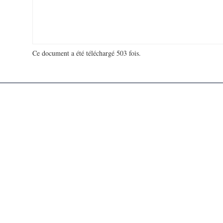
Ce document a été téléchargé 503 fois.
18 916 952 visites - 133