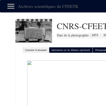
Archives scientifiques du CFEETK
CNRS-CFEET
Date de la photographie :
1973
P
Consulter le document
Information sur les éléments représentés
Photograph