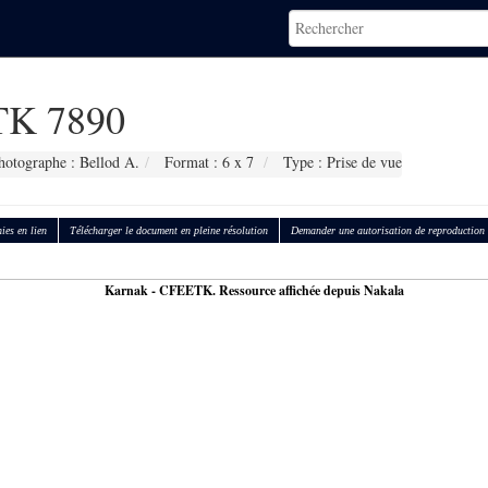
K 7890
hotographe : Bellod A.
Format : 6 x 7
Type : Prise de vue
ies en lien
Télécharger le document en pleine résolution
Demander une autorisation de reproduction