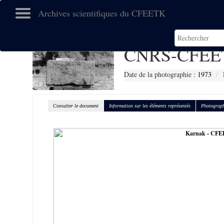
Archives scientifiques du CFEETK
CNRS-CFEE
Date de la photographie :
1973
Consulter le document
Information sur les éléments représentés
Photograph