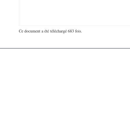
Ce document a été téléchargé 683 fois.
18 951 004 visites - 141