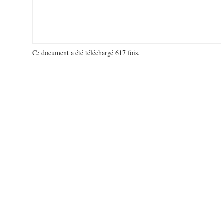
Ce document a été téléchargé 617 fois.
18 942 690 visites - 576