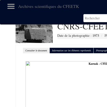
Archives scientifiques du CFEETK
CNRS-CFEET
Date de la photographie :
1973
P
Consulter le document
Information sur les éléments représentés
Photograph