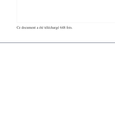
Ce document a été téléchargé 648 fois.
18 940 641 visites - 371