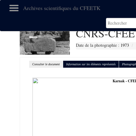
Archives scientifiques du CFEETK
CNRS-CFEE
Date de la photographie :
1973
Consulter le document
Information sur les éléments représentés
Photograph