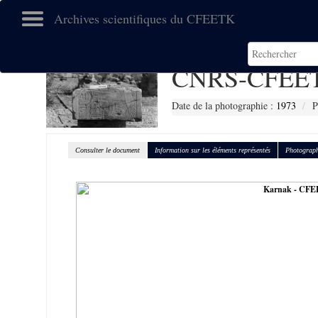
Archives scientifiques du CFEETK
CNRS-CFEET
Date de la photographie :
1973
P
Consulter le document
Information sur les éléments représentés
Photograph