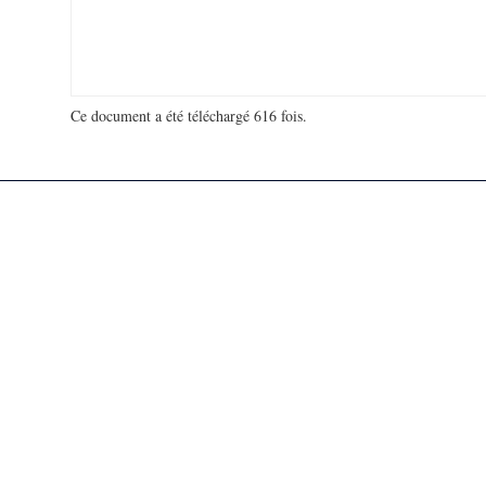
Ce document a été téléchargé 616 fois.
18 940 578 visites - 364