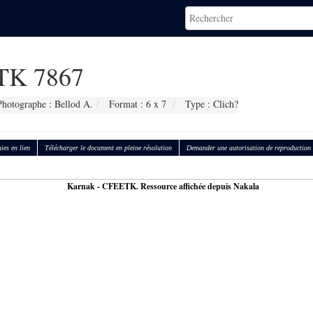
K 7867
Photographe : Bellod A.
Format : 6 x 7
Type : Clich?
ies en lien
Télécharger le document en pleine résolution
Demander une autorisation de reproduction