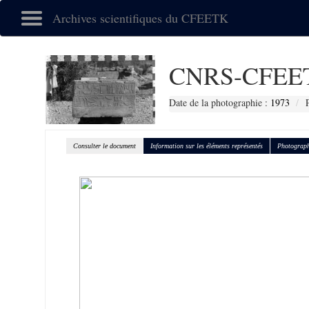
Archives scientifiques du CFEETK
CNRS-CFEET
Date de la photographie :
1973
Consulter le document
Information sur les éléments représentés
Photograph