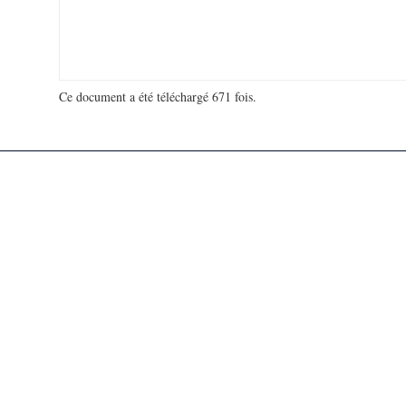
Ce document a été téléchargé 671 fois.
18 993 358 visites - 710