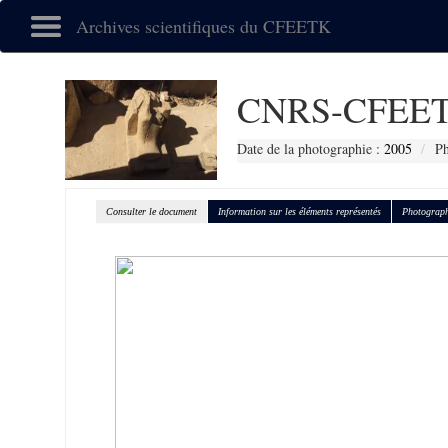
Archives scientifiques du CFEETK
CNRS-CFEET
Date de la photographie :
2005
Ph
Consulter le document
Information sur les éléments représentés
Photograph