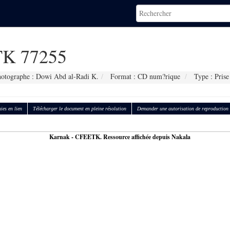
K 77255
otographe : Dowi Abd al-Radi K.
Format : CD num?rique
Type : Prise
ies en lien
Télécharger le document en pleine résolution
Demander une autorisation de reproduction