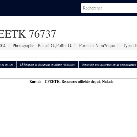
EETK 76737
004
Photographe : Bancel G.,Pollin G.
Format : Num?rique
Type : P
ies en lien
Télécharger le document en pleine résolution
Demander une autorisation de reproduction