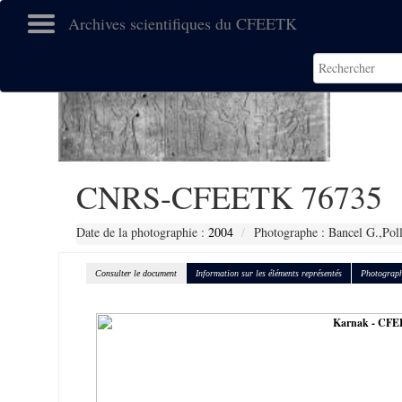
Archives scientifiques du CFEETK
CNRS-CFEETK 76735
Date de la photographie :
2004
Photographe : Bancel G.,Pol
Consulter le document
Information sur les éléments représentés
Photograph