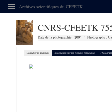
Archives scientifiques du CFEETK
CNRS-CFEETK 75
Date de la photographie :
2004
Photographe : G
Consulter le document
Information sur les éléments représentés
Photograph