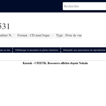
531
ambier N.
Format : CD num?rique
Type : Prise de vue
ies en lien
Télécharger le document en pleine résolution
Demander une autorisation de reproduction