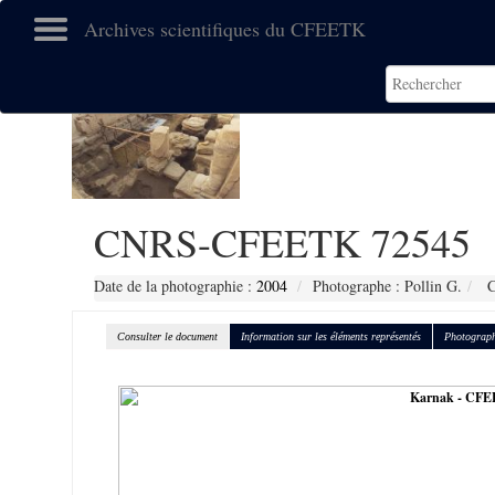
Archives scientifiques du CFEETK
CNRS-CFEETK 72545
Date de la photographie :
2004
Photographe : Pollin G.
C
Consulter le document
Information sur les éléments représentés
Photograph