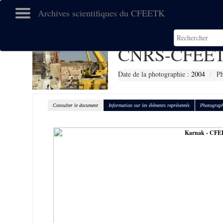
Archives scientifiques du CFEETK
CNRS-CFEET
Date de la photographie :
2004
Ph
Consulter le document
Information sur les éléments représentés
Photograph