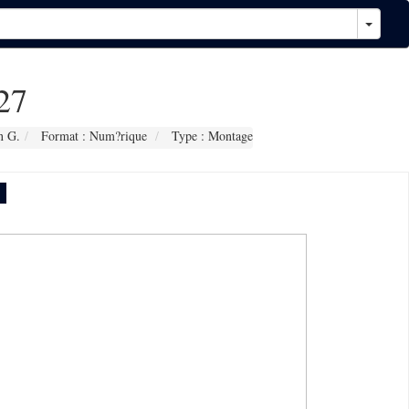
27
n G.
Format : Num?rique
Type : Montage