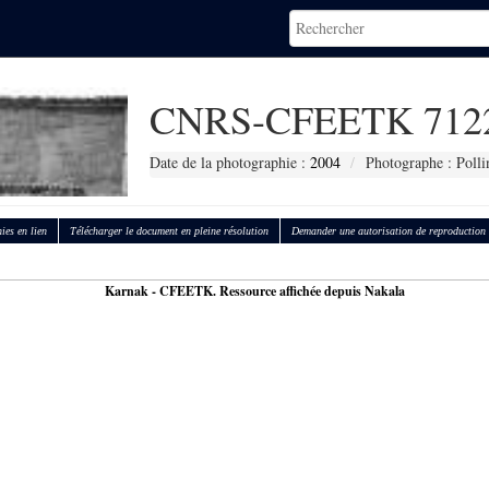
CNRS-CFEETK 712
Date de la photographie :
2004
Photographe : Polli
ies en lien
Télécharger le document en pleine résolution
Demander une autorisation de reproduction