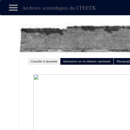
Archives scientifiques du CFEETK
Consulter le document
Information sur les éléments représentés
Photograph