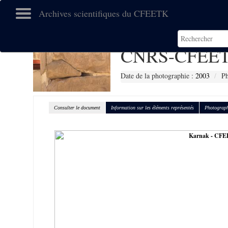
Archives scientifiques du CFEETK
CNRS-CFEET
Date de la photographie :
2003
Ph
Consulter le document
Information sur les éléments représentés
Photograph