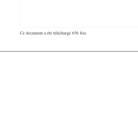
Ce document a été téléchargé 656 fois.
18 993 391 visites - 713