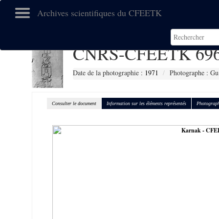
Archives scientifiques du CFEETK
CNRS-CFEETK 69
Date de la photographie :
1971
Photographe : Gu
Consulter le document
Information sur les éléments représentés
Photograph