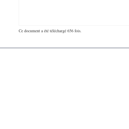
Ce document a été téléchargé 656 fois.
18 991 891 visites - 563