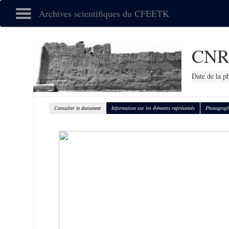
Archives scientifiques du CFEETK
CNR
Date de la p
Consulter le document
Information sur les éléments représentés
Photograph