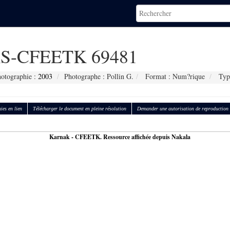
S-CFEETK 69481
hotographie :
2003
Photographe : Pollin G.
Format : Num?rique
Typ
ies en lien
Télécharger le document en pleine résolution
Demander une autorisation de reproduction