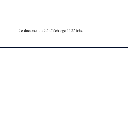
Ce document a été téléchargé 1127 fois.
18 923 495 visites - 505