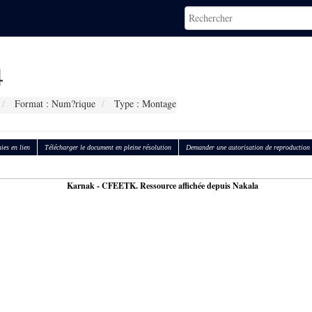
4
Format : Num?rique
Type : Montage
ies en lien
Télécharger le document en pleine résolution
Demander une autorisation de reproduction