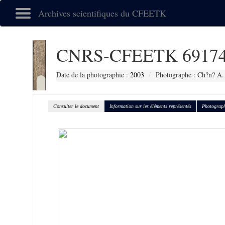
Archives scientifiques du CFEETK
CNRS-CFEETK 6917
Date de la photographie :
2003
Photographe : Ch?n? A.
Consulter le document
Information sur les éléments représentés
Photograph