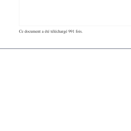
Ce document a été téléchargé 991 fois.
18 976 536 visites - 81