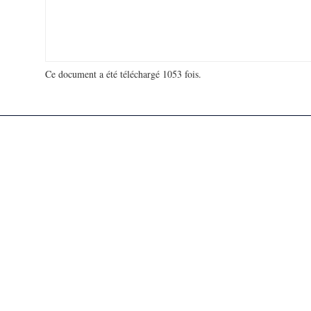
Ce document a été téléchargé 1053 fois.
18 978 690 visites - 102