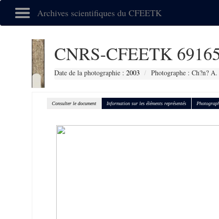
Archives scientifiques du CFEETK
CNRS-CFEETK 6916
Date de la photographie :
2003
Photographe : Ch?n? A.
Consulter le document
Information sur les éléments représentés
Photograph