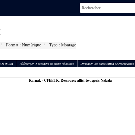
5
Format : Num?rique
Type : Montage
ies en lien
Télécharger le document en pleine résolution
Demander une autorisation de reproduction