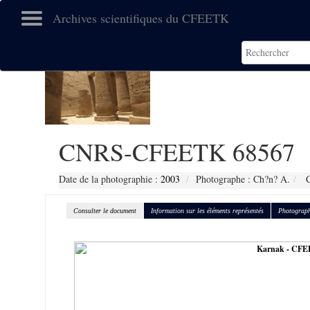
Archives scientifiques du CFEETK
CNRS-CFEETK 68567
Date de la photographie :
2003
Photographe : Ch?n? A.
C
Consulter le document
Information sur les éléments représentés
Photograph