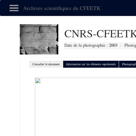
Archives scientifiques du CFEETK
CNRS-CFEETK
Date de la photographie :
2003
Photog
Consulter le document
Information sur les éléments représentés
Photograph