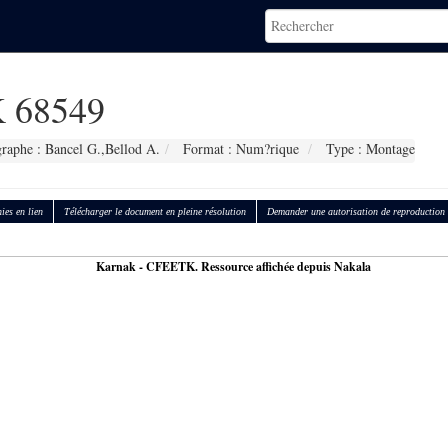
 68549
raphe : Bancel G.,Bellod A.
Format : Num?rique
Type : Montage
ies en lien
Télécharger le document en pleine résolution
Demander une autorisation de reproduction