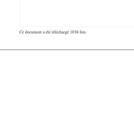
Ce document a été téléchargé 1038 fois.
18 920 515 visites - 207