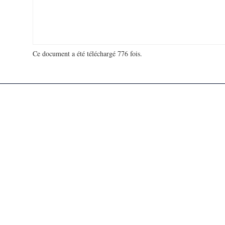
Ce document a été téléchargé 776 fois.
18 999 519 visites - 132