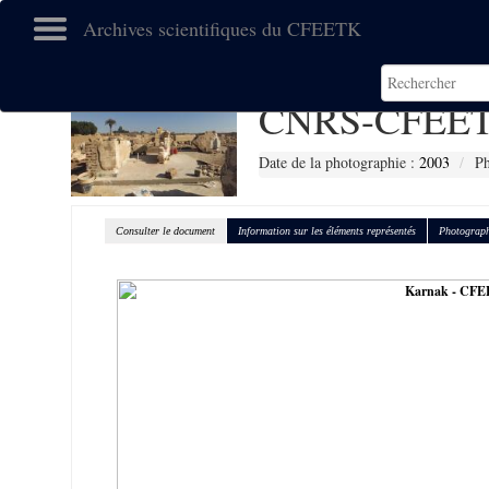
Archives scientifiques du CFEETK
CNRS-CFEET
Date de la photographie :
2003
Ph
Consulter le document
Information sur les éléments représentés
Photograph