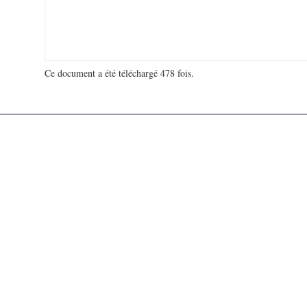
Ce document a été téléchargé 478 fois.
18 911 820 visites - 82