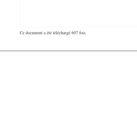
Ce document a été téléchargé 607 fois.
18 908 336 visites - 472