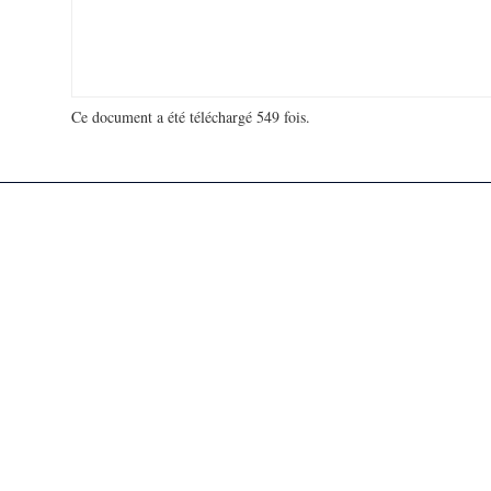
Ce document a été téléchargé 549 fois.
18 942 982 visites - 605