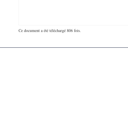
Ce document a été téléchargé 806 fois.
18 905 474 visites - 18