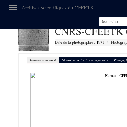
Archives scientifiques du CFEETK
CNRS-CFEETK 
Date de la photographie :
1971
Photograp
Consulter le document
Information sur les éléments représentés
Photograph