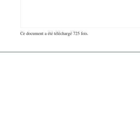
Ce document a été téléchargé 725 fois.
18 946 950 visites - 100