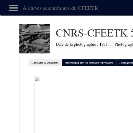
Archives scientifiques du CFEETK
CNRS-CFEETK 
Date de la photographie :
1971
Photograph
Consulter le document
Information sur les éléments représentés
Photograph