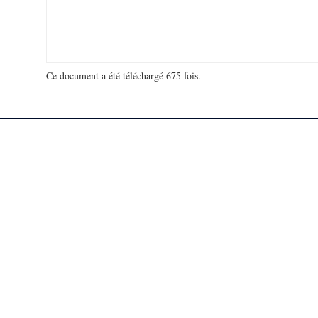
Ce document a été téléchargé 675 fois.
18 952 033 visites - 151