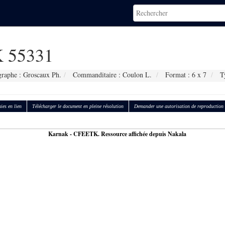
 55331
raphe : Groscaux Ph.
Commanditaire : Coulon L.
Format : 6 x 7
Ty
ies en lien
Télécharger le document en pleine résolution
Demander une autorisation de reproduction