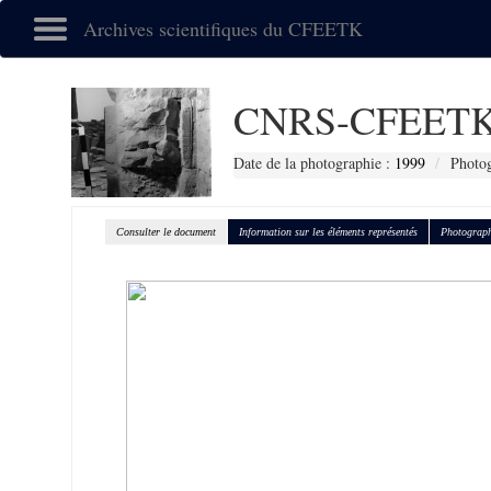
Archives scientifiques du CFEETK
CNRS-CFEETK
Date de la photographie :
1999
Photog
Consulter le document
Information sur les éléments représentés
Photograph