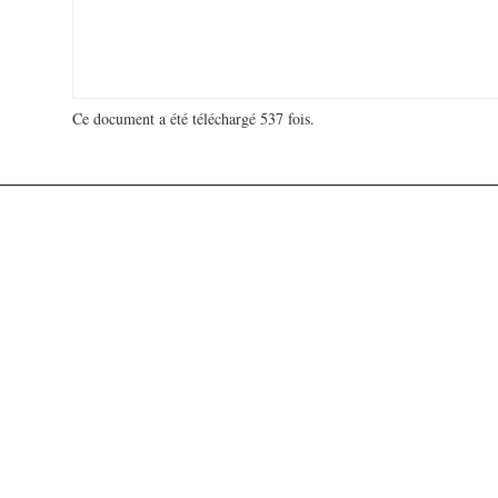
Ce document a été téléchargé 537 fois.
18 913 000 visites - 939